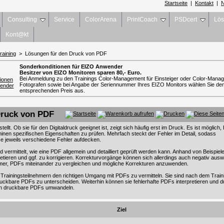
Startseite
|
Kontakt
|
N
Consulting
Service
ColorArena
PrintCoach
PSDcert
Lö
Kont@kt
aining
> Lösungen für den Druck von PDF
Sonderkonditionen für EIZO Anwender
Besitzer von EIZO Monitoren sparen 80,- Euro.
Bei Anmeldung zu den Trainings Color-Management für Einsteiger oder Color-Manag
Fotografen sowie bei Angabe der Seriennummer Ihres EIZO Monitors wählen Sie de
entsprechenden Preis aus.
Druck von PDF
tellt. Ob sie für den Digitaldruck geeignet ist, zeigt sich häufig erst im Druck. Es ist möglic
nen spezifischen Eigenschaften zu prüfen. Mehrfach steckt der Fehler im Detail, sodass
se jeweils verschiedene Fehler aufdecken.
 vermittelt, wie eine PDF allgemein und detailliert geprüft werden kann. Anhand von Beispiel
retieren und ggf. zu korrigieren. Korrekturvorgänge können sich allerdings auch negativ ausw
hmer, PDFs miteinander zu vergleichen und mögliche Korrekturen anzuwenden.
n Trainingsteilnehmern den richtigen Umgang mit PDFs zu vermitteln. Sie sind nach dem Traini
uckbare PDFs zu unterscheiden. Weiterhin können sie fehlerhafte PDFs interpretieren und d
in druckbare PDFs umwandeln.
Ziel