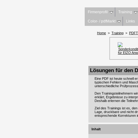
Firmenprofil
Training
Color- / pdfMarkt
Links
Home
>
Training
>
PDFTr
Lösungen für den 
Eine PDF ist heute schnell ers
typischen Fehlern und Maschi
unterschiedliche Prüfprozes
Den Trainingsteilnehmern wird
erklärt, Ergebnisse zu interp
Deshalb erlernen die Teilne
Ziel des Trainings ist es, de
Lage, druckbare und nicht dr
entsprechende Korrekturen 
Inhalt