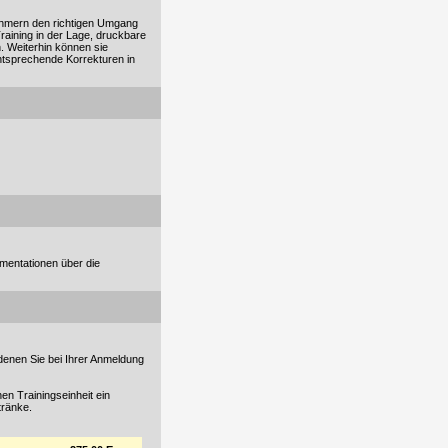
lnehmern den richtigen Umgang
raining in der Lage, druckbare
. Weiterhin können sie
entsprechende Korrekturen in
mentationen über die
denen Sie bei Ihrer Anmeldung
en Trainingseinheit ein
ränke.