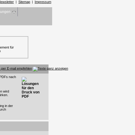
ewsletter
|
Sitemap
|
Impressum
sungen
ement für
n
h, PDFs nach
en wird
irken.
ng in der
urch