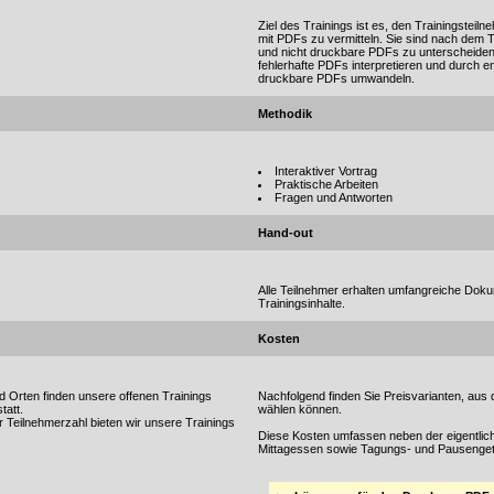
Ziel des Trainings ist es, den Trainingstei
mit PDFs zu vermitteln. Sie sind nach dem T
und nicht druckbare PDFs zu unterscheiden
fehlerhafte PDFs interpretieren und durch 
druckbare PDFs umwandeln.
Methodik
Interaktiver Vortrag
Praktische Arbeiten
Fragen und Antworten
Hand-out
Alle Teilnehmer erhalten umfangreiche Doku
Trainingsinhalte.
Kosten
 Orten finden unsere offenen Trainings
Nachfolgend finden Sie Preisvarianten, aus 
tatt.
wählen können.
 Teilnehmerzahl bieten wir unsere Trainings
Diese Kosten umfassen neben der eigentlich
Mittagessen sowie Tagungs- und Pausenget