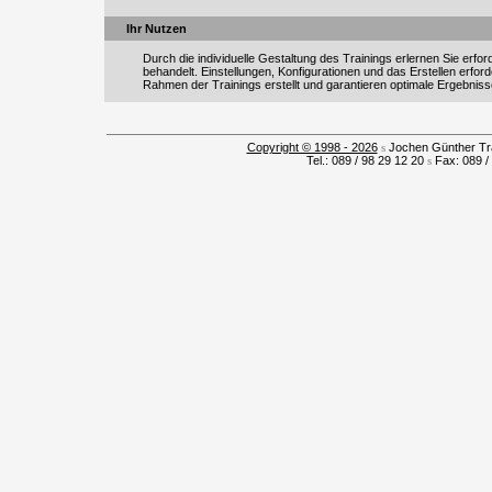
Ihr Nutzen
Durch die individuelle Gestaltung des Trainings erlernen Sie er
behandelt. Einstellungen, Konfigurationen und das Erstellen erfor
Rahmen der Trainings erstellt und garantieren optimale Ergebniss
Copyright © 1998 - 2026
s
Jochen Günther Tra
Tel.: 089 / 98 29 12 20
s
Fax: 089 /