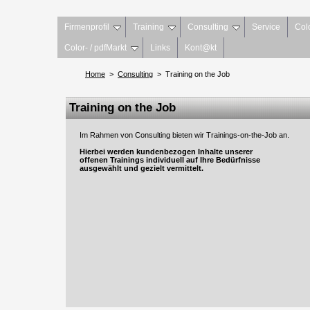
Firmenprofil
Training
Consulting
Service
Col
Color- / pdfMarkt
Links
Kont@kt
Home
>
Consulting
> Training on the Job
Training on the Job
Im Rahmen von Consulting bieten wir Trainings-on-the-Job an.
Hierbei werden kundenbezogen Inhalte unserer
offenen Trainings individuell auf Ihre Bedürfnisse
ausgewählt und gezielt vermittelt.