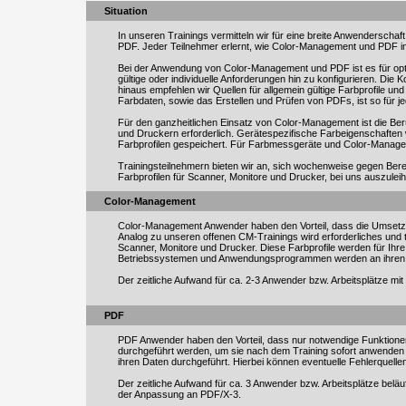
Situation
In unseren Trainings vermitteln wir für eine breite Anwenders
PDF. Jeder Teilnehmer erlernt, wie Color-Management und PDF in d
Bei der Anwendung von Color-Management und PDF ist es für op
gültige oder individuelle Anforderungen hin zu konfigurieren. Die
hinaus empfehlen wir Quellen für allgemein gültige Farbprofile u
Farbdaten, sowie das Erstellen und Prüfen von PDFs, ist so für j
Für den ganzheitlichen Einsatz von Color-Management ist die Be
und Druckern erforderlich. Gerätespezifische Farbeigenschaft
Farbprofilen gespeichert. Für Farbmessgeräte und Color-Manag
Trainingsteilnehmern bieten wir an, sich wochenweise gegen Be
Farbprofilen für Scanner, Monitore und Drucker, bei uns auszulei
Color-Management
Color-Management Anwender haben den Vorteil, dass die Umsetzun
Analog zu unseren offenen CM-Trainings wird erforderliches und th
Scanner, Monitore und Drucker. Diese Farbprofile werden für Ihre 
Betriebssystemen und Anwendungsprogrammen werden an ihren Co
Der zeitliche Aufwand für ca. 2-3 Anwender bzw. Arbeitsplätze mi
PDF
PDF Anwender haben den Vorteil, dass nur notwendige Funktionen 
durchgeführt werden, um sie nach dem Training sofort anwende
ihren Daten durchgeführt. Hierbei können eventuelle Fehlerquelle
Der zeitliche Aufwand für ca. 3 Anwender bzw. Arbeitsplätze beläu
der Anpassung an PDF/X-3.