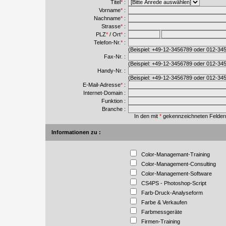
Titel
*
:
Vorname
*
:
Nachname
*
:
Strasse
*
:
PLZ
*
/
Ort
*
:
Telefon-Nr.
*
:
(Beispiel: +49-12-3456789 oder 012-34
Fax-Nr. :
(Beispiel: +49-12-3456789 oder 012-34
Handy-Nr. :
(Beispiel: +49-12-3456789 oder 012-34
E-Mail-Adresse
*
:
Internet-Domain :
Funktion :
Branche :
In den mit
*
gekennzeichneten Feldern 
Informationen zu :
Color-Managemant-Training
Color-Management-Consulting
Color-Management-Software
CS4PS - Photoshop-Script
Farb-Druck-Analyseform
Farbe & Verkaufen
Farbmessgeräte
Firmen-Training