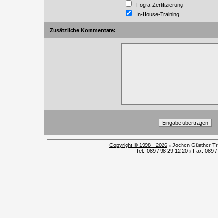
Fogra-Zertifizierung
In-House-Training
Zusätzliche Kommentare:
Copyright © 1998 - 2026
s
Jochen Günther Tra
Tel.: 089 / 98 29 12 20
s
Fax: 089 /