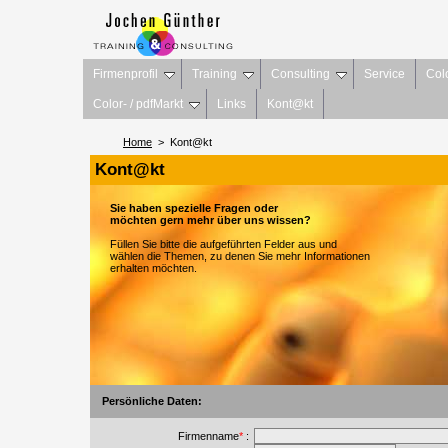
Firmenprofil
Training
Consulting
Service
Col
Color- / pdfMarkt
Links
Kont@kt
Home
> Kont@kt
Kont@kt
Sie haben spezielle Fragen oder
möchten gern mehr über uns wissen?
Füllen Sie bitte die aufgeführten Felder aus und
wählen die Themen, zu denen Sie mehr Informationen
erhalten möchten.
Persönliche Daten:
Firmenname
*
: